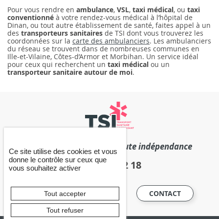
Pour vous rendre en
ambulance
,
VSL
,
taxi médical
, ou
taxi
conventionné
à votre rendez-vous médical à l’hôpital de
Dinan, ou tout autre établissement de santé, faites appel à un
des
transporteurs sanitaires
de TSI dont vous trouverez les
coordonnées sur la
carte des ambulanciers
. Les ambulanciers
du réseau se trouvent dans de nombreuses communes en
Ille-et-Vilaine, Côtes-d’Armor et Morbihan. Un service idéal
pour ceux qui recherchent un
taxi médical
ou un
transporteur sanitaire
autour de moi
.
La force d’un réseau en toute indépendance
Ce site utilise des cookies et vous
donne le contrôle sur ceux que
06 63 02 32 18
vous souhaitez activer
EXTRANET
CONTACT
Tout accepter
Tout refuser